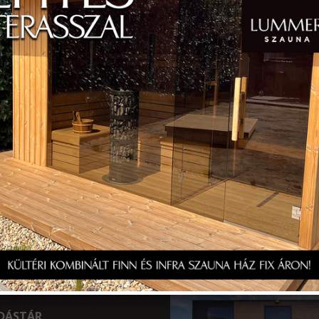
őségeink
Kövessen Minket
ss Kft.
Facebook
Instagram
TikTok
2 Nagytarcsa Felső Ipari Körút
03355049
16316-2-13
szám:
12021006-01388274-
Ajánlatunk
ELADÓ ÚJ TINY HOUSE >>
DÁSTÁR