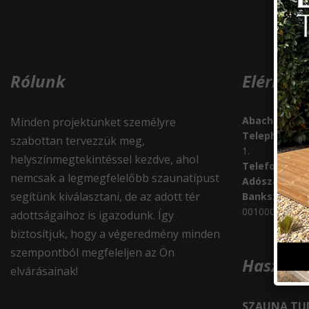
Rólunk
Elérhet
Abachi Wellne
Minden projektünket személyre
Telephely:
214
szabottan tervezzük meg,
1.
helyszínmegtekintéssel kezdve, ahol
Telefon:
+367
nemcsak a legmegfelelőbb szaunatípust
Adószám:
243
segítünk kiválasztani, de az adott tér
Bankszámla
00100002
adottságaihoz is igazodunk. Így
biztosítjuk, hogy a végeredmény minden
szempontból megfeleljen az Ön
Hasznos
elvárásainak!
SZAUNA TU